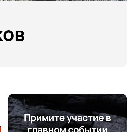
ков
Примите участие в
главном событии