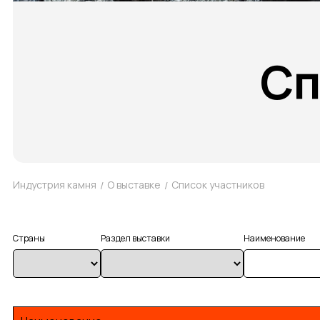
Сп
Индустрия камня
О выставке
Список участников
Страны
Раздел выставки
Наименование