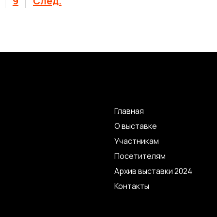
9
След.
Главная
О выставке
Участникам
По
сетите
лям
Архив выставки 2024
Контакты