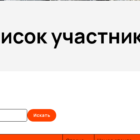
исок участни
Искать